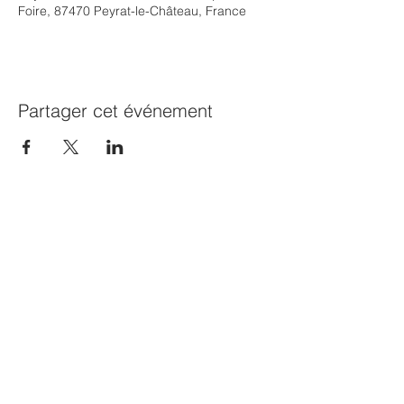
Foire, 87470 Peyrat-le-Château, France
Partager cet événement
© 2023 par Héloïse Guerineau
. Créé
avec
Wix.com
Atelier Chinode - 4 place du champ de foire -
87470 Peyrat-le-Château - tél :
06.59.72.55.74
/
Siret n°
83099565000041