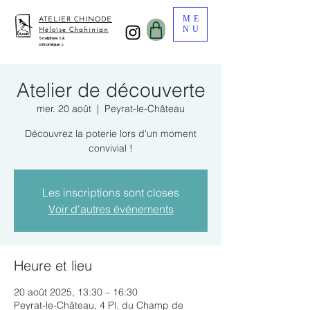
ME
ATELIER CHINODE
NU
Héloïse Chahinian
Sculptures &
céramiques
Atelier de découverte
mer. 20 août
  |  
Peyrat-le-Château
Découvrez la poterie lors d'un moment
convivial !
Les inscriptions sont closes
Voir d'autres événements
Heure et lieu
20 août 2025, 13:30 – 16:30
Peyrat-le-Château, 4 Pl. du Champ de